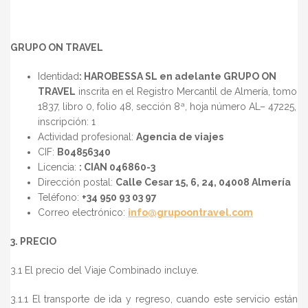
GRUPO ON TRAVEL
Identidad
: HAROBESSA SL en adelante GRUPO ON
TRAVEL
inscrita en el Registro Mercantil de Almería, tomo
1837, libro 0, folio 48, sección 8ª, hoja número AL– 47225,
inscripción: 1
Actividad profesional:
Agencia de viajes
CIF:
B04856340
Licencia:
: CIAN 046860-3
Dirección postal:
Calle Cesar 15, 6, 24, 04008 Almería
Teléfono:
+34 950 93 03 97
Correo electrónico:
info@grupoontravel.com
3. PRECIO
3.1 El precio del Viaje Combinado incluye.
3.1.1 El transporte de ida y regreso, cuando este servicio están