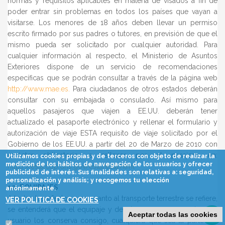
normas y requisitos aplicables en materia de visados a fin de
poder entrar sin problemas en todos los países que vayan a
visitarse. Los menores de 18 años deben llevar un permiso
escrito firmado por sus padres o tutores, en previsión de que el
mismo pueda ser solicitado por cualquier autoridad. Para
cualquier información al respecto, el Ministerio de Asuntos
Exteriores dispone de un servicio de recomendaciones
específicas que se podrán consultar a través de la página web
http://www.mae.es.
Para ciudadanos de otros estados deberán
consultar con su embajada o consulado. Así mismo para
aquellos pasajeros que viajen a EE.UU. deberán tener
actualizado el pasaporte electrónico y rellenar el formulario y
autorización de viaje ESTA requisito de viaje solicitado por el
Gobierno de los EE.UU. a partir del 20 de Marzo de 2010 con
carácter obligatorio, a rellenar por el pasajero en:
Utilizamos cookies propias y de terceros con objeto de realizar la
medición de los hábitos de navegación de los usuarios y ofrecer
https://esta.cbp.dhs.gov/esta/esta.html
publicidad de interés. Sus finalidades son relativas a: seguridad,
personalización y análisis; y recogemos tu elección
12. EQUIPAJES
anónimamente.
A todos los efectos y en cuanto al transporte terrestre se refiere,
VER POLITICA DE COOKIES
se entenderá que el equipaje y demás enseres personales del
Aceptar todas las cookies
usuario los conserva consigo, cualquiera que sea la parte del